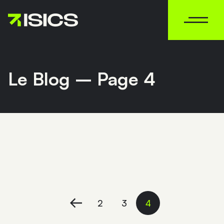
MENU
Le Blog – Page 4
Aucun contenu
2
3
4
Précédent